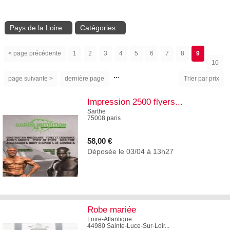
Pays de la Loire
Catégories
< page précédente
1
2
3
4
5
6
7
8
9
10
...
page suivante >
dernière page
Trier par prix
Impression 2500 flyers...
Sarthe
75008 paris
58,00 €
Déposée le 03/04 à 13h27
5
Robe mariée
Loire-Atlantique
44980 Sainte-Luce-Sur-Loir...