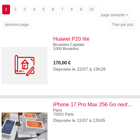
1
2
3
4
5
6
7
8
9
10
page suivante >
dernière page
Trier par prix
Huawei P20 lite
Bruxelles Capitale
1000 Bruxelles
170,00 €
Déposée le 22/07 à 19h28
10
iPhone 17 Pro Max 256 Go neuf...
Paris
75001 Paris
Déposée le 11/07 à 13h05