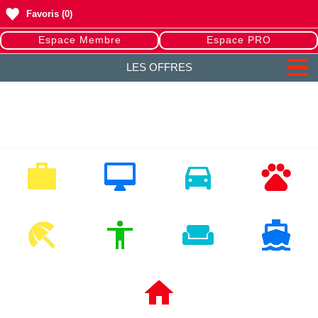
Favoris
(0)
Espace Membre
Espace PRO
LES OFFRES
EMPLOI
MULTIMEDIA
VEHICULES
ANIMAUX
LOISIRS
MODE
HABITAT
NAUTISME
IMMOBILIERS