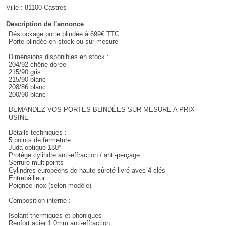
Ville :
81100 Castres
Description de l'annonce
Déstockage porte blindée à 699€ TTC
Porte blindée en stock ou sur mesure
Dimensions disponibles en stock :
204/92 chêne dorée
215/90 gris
215/90 blanc
208/86 blanc
200/90 blanc
DEMANDEZ VOS PORTES BLINDÉES SUR MESURE A PRIX
USINE
Détails techniques :
5 points de fermeture
Juda optique 180°
Protège cylindre anti-effraction / anti-perçage
Serrure multipoints
Cylindres européens de haute sûreté livré avec 4 clés
Entrebâilleur
Poignée inox (selon modèle)
Composition interne :
Isolant thermiques et phoniques
Renfort acier 1.0mm anti-effraction