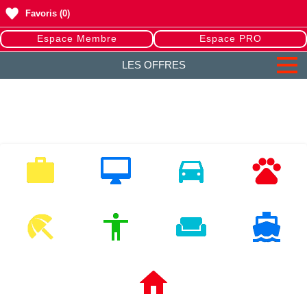
Favoris
(0)
Espace Membre
Espace PRO
LES OFFRES
EMPLOI
MULTIMEDIA
VEHICULES
ANIMAUX
LOISIRS
MODE
HABITAT
NAUTISME
IMMOBILIERS