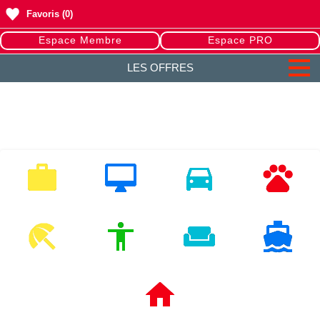
Favoris
(0)
Espace Membre
Espace PRO
LES OFFRES
EMPLOI
MULTIMEDIA
VEHICULES
ANIMAUX
LOISIRS
MODE
HABITAT
NAUTISME
IMMOBILIERS