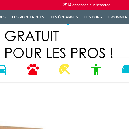
12514
annonces
sur hetoctoc
RES
LES RECHERCHES
LES ÉCHANGES
LES DONS
E-COMMER
ICULES
ANIMAUX
LOISIRS
MODE
HABI