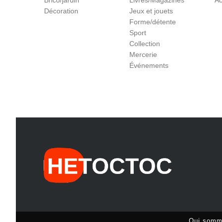
Brico/jardin
Livres/Magazines
Ac
Décoration
Jeux et jouets
Forme/détente
Sport
Collection
Mercerie
Événements
Qui somm