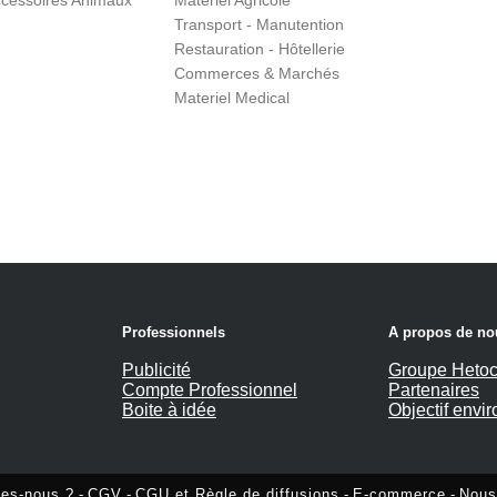
cessoires Animaux
Matériel Agricole
Transport - Manutention
Restauration - Hôtellerie
Commerces & Marchés
Materiel Medical
Professionnels
A propos de no
Publicité
Groupe Hetoc
Compte Professionnel
Partenaires
Boite à idée
Objectif envi
es-nous ?
-
CGV
-
CGU et Règle de diffusions
-
E-commerce
-
Nous