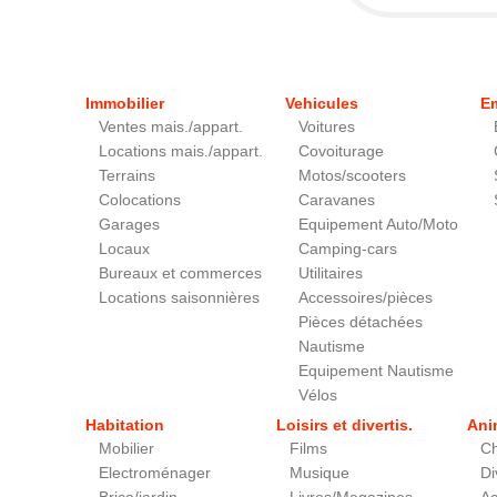
Immobilier
Vehicules
E
Ventes mais./appart.
Voitures
Locations mais./appart.
Covoiturage
Terrains
Motos/scooters
Colocations
Caravanes
Garages
Equipement Auto/Moto
Locaux
Camping-cars
Bureaux et commerces
Utilitaires
Locations saisonnières
Accessoires/pièces
Pièces détachées
Nautisme
Equipement Nautisme
Vélos
Habitation
Loisirs et divertis.
Ani
Mobilier
Films
Ch
Electroménager
Musique
Di