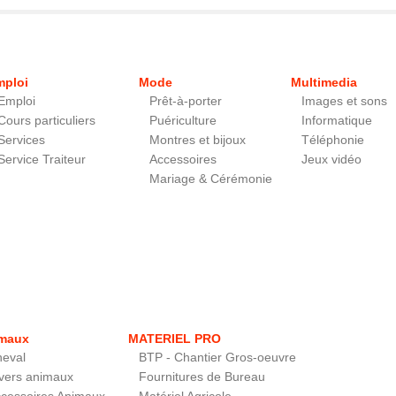
mploi
Mode
Multimedia
Emploi
Prêt-à-porter
Images et sons
Cours particuliers
Puériculture
Informatique
Services
Montres et bijoux
Téléphonie
Service Traiteur
Accessoires
Jeux vidéo
Mariage & Cérémonie
maux
MATERIEL PRO
eval
BTP - Chantier Gros-oeuvre
vers animaux
Fournitures de Bureau