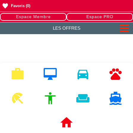
Favoris
(0)
Espace Membre
Espace PRO
LES OFFRES
EMPLOI
MULTIMEDIA
VEHICULES
ANIMAUX
LOISIRS
MODE
HABITAT
NAUTISME
IMMOBILIERS