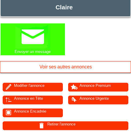
Claire
Envoyer un message
Voir ses autres annonces
Modifier l'annonce
Annonce Premium
Annonce en Tête
Annonce Urgente
Annonce Encadrée
Retirer l'annonce