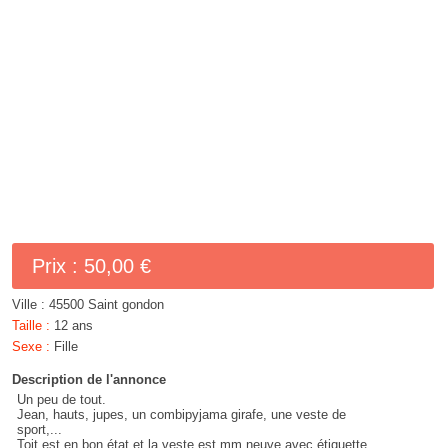
Prix :
50,00 €
Ville :
45500 Saint gondon
Taille :
12 ans
Sexe :
Fille
Description de l'annonce
Un peu de tout.
Jean, hauts, jupes, un combipyjama girafe, une veste de
sport,...
Toit est en bon état et la veste est mm neuve avec étiquette.