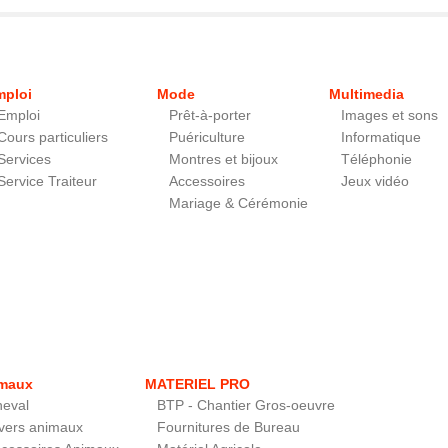
mploi
Mode
Multimedia
Emploi
Prêt-à-porter
Images et sons
Cours particuliers
Puériculture
Informatique
Services
Montres et bijoux
Téléphonie
Service Traiteur
Accessoires
Jeux vidéo
Mariage & Cérémonie
maux
MATERIEL PRO
eval
BTP - Chantier Gros-oeuvre
vers animaux
Fournitures de Bureau