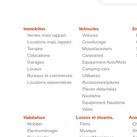
Immobilier
Vehicules
E
Ventes mais./appart.
Voitures
Locations mais./appart.
Covoiturage
Terrains
Motos/scooters
Colocations
Caravanes
Garages
Equipement Auto/Moto
Locaux
Camping-cars
Bureaux et commerces
Utilitaires
Locations saisonnières
Accessoires/pièces
Pièces détachées
Nautisme
Equipement Nautisme
Vélos
Habitation
Loisirs et divertis.
Ani
Mobilier
Films
Ch
Electroménager
Musique
Di