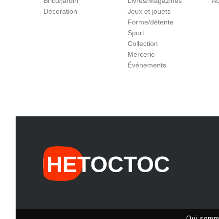
Brico/jardin
Livres/Magazines
Ac
Décoration
Jeux et jouets
Forme/détente
Sport
Collection
Mercerie
Événements
Qui somm