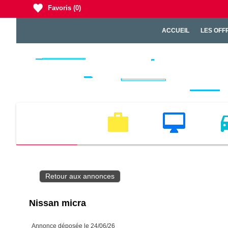
Favoris
(0)
ACCUEIL
LES OFF
EMPLOI
MULTIMEDIA
VEH
Retour aux annonces
Nissan micra
Annonce déposée
le 24/06/26