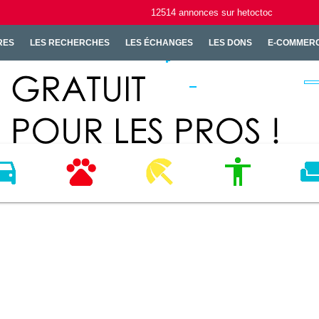
12514
annonces
sur hetoctoc
RES
LES RECHERCHES
LES ÉCHANGES
LES DONS
E-COMMER
ICULES
ANIMAUX
LOISIRS
MODE
HABI