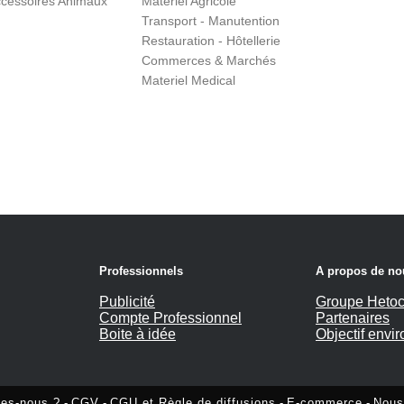
cessoires Animaux
Matériel Agricole
Transport - Manutention
Restauration - Hôtellerie
Commerces & Marchés
Materiel Medical
Professionnels
A propos de no
Publicité
Groupe Hetoc
Compte Professionnel
Partenaires
Boite à idée
Objectif envi
es-nous ?
-
CGV
-
CGU et Règle de diffusions
-
E-commerce
-
Nous