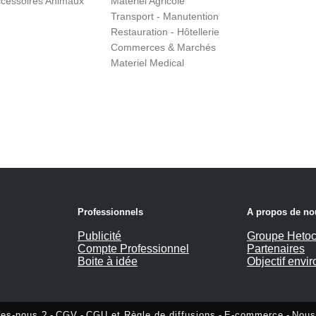
cessoires Animaux
Matériel Agricole
Transport - Manutention
Restauration - Hôtellerie
Commerces & Marchés
Materiel Medical
Professionnels
A propos de no
Publicité
Groupe Hetoc
Compte Professionnel
Partenaires
Boite à idée
Objectif envi
es-nous ?
-
CGV
-
CGU et Règle de diffusions
-
E-commerce
-
Nous