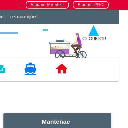
Espace Membre
Espace PRO
CE
LES BOUTIQUES
TAT
NAUTISME
IMMOBILIERS
Mantenac