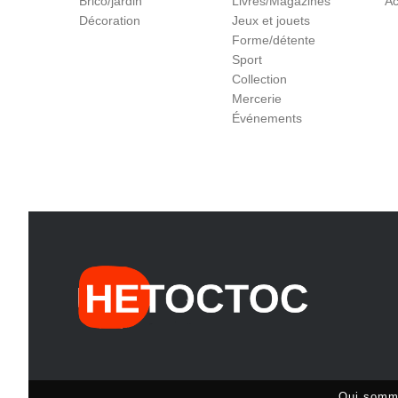
Brico/jardin
Livres/Magazines
Ac
Décoration
Jeux et jouets
Forme/détente
Sport
Collection
Mercerie
Événements
Qui somm