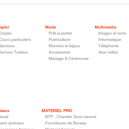
mploi
Mode
Multimedia
Emploi
Prêt-à-porter
Images et sons
Cours particuliers
Puériculture
Informatique
Services
Montres et bijoux
Téléphonie
Service Traiteur
Accessoires
Jeux vidéo
Mariage & Cérémonie
maux
MATERIEL PRO
eval
BTP - Chantier Gros-oeuvre
vers animaux
Fournitures de Bureau