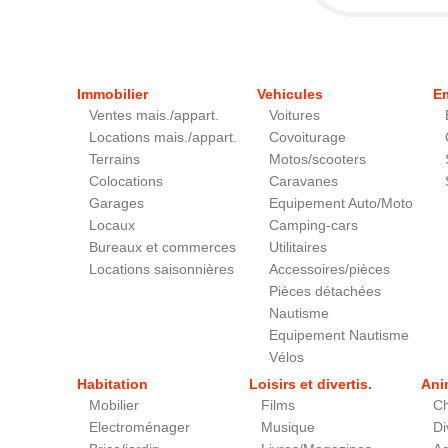
Immobilier
Vehicules
E
Ventes mais./appart.
Voitures
Locations mais./appart.
Covoiturage
Terrains
Motos/scooters
Colocations
Caravanes
Garages
Equipement Auto/Moto
Locaux
Camping-cars
Bureaux et commerces
Utilitaires
Locations saisonnières
Accessoires/pièces
Pièces détachées
Nautisme
Equipement Nautisme
Vélos
Habitation
Loisirs et divertis.
Ani
Mobilier
Films
Ch
Electroménager
Musique
Di