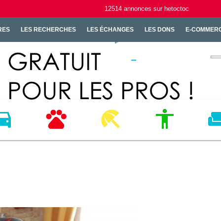
12514
annonces
sur hetoctoc
RES
LES RECHERCHES
LES ÉCHANGES
LES DONS
E-COMMER
ICULES
ANIMAUX
LOISIRS
MODE
HABI