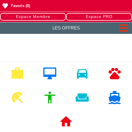
Favoris
(0)
Espace Membre
Espace PRO
LES OFFRES
EMPLOI
MULTIMEDIA
VEHICULES
ANIMAUX
LOISIRS
MODE
HABITAT
NAUTISME
IMMOBILIERS