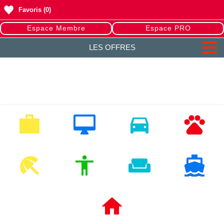
Favoris
(0)
Espace Membre
Espace PRO
LES OFFRES
EMPLOI
MULTIMEDIA
VEHICULES
ANIMAUX
LOISIRS
MODE
HABITAT
NAUTISME
IMMOBILIERS