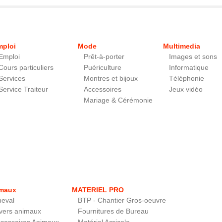
mploi
Mode
Multimedia
Emploi
Prêt-à-porter
Images et sons
Cours particuliers
Puériculture
Informatique
Services
Montres et bijoux
Téléphonie
Service Traiteur
Accessoires
Jeux vidéo
Mariage & Cérémonie
maux
MATERIEL PRO
eval
BTP - Chantier Gros-oeuvre
vers animaux
Fournitures de Bureau