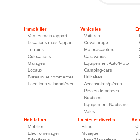
Immobilier
Vehicules
E
Ventes mais./appart.
Voitures
Locations mais./appart.
Covoiturage
Terrains
Motos/scooters
Colocations
Caravanes
Garages
Equipement Auto/Moto
Locaux
Camping-cars
Bureaux et commerces
Utilitaires
Locations saisonnières
Accessoires/pièces
Pièces détachées
Nautisme
Equipement Nautisme
Vélos
Habitation
Loisirs et divertis.
Ani
Mobilier
Films
Ch
Electroménager
Musique
Di