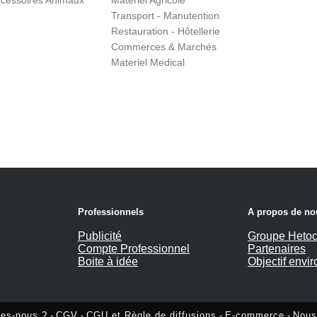
cessoires Animaux
Matériel Agricole
Transport - Manutention
Restauration - Hôtellerie
Commerces & Marchés
Materiel Medical
Professionnels
A propos de no
Publicité
Groupe Hetoc
Compte Professionnel
Partenaires
Boite à idée
Objectif envi
es-nous ?
-
CGV
-
CGU et Règle de diffusions
-
E-commerce
-
Nous