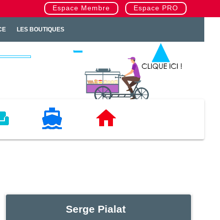
Espace Membre
Espace PRO
CE
LES BOUTIQUES
TAT
NAUTISME
IMMOBILIERS
Serge Pialat