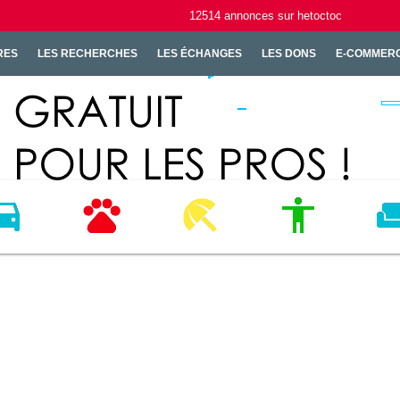
12514
annonces
sur hetoctoc
RES
LES RECHERCHES
LES ÉCHANGES
LES DONS
E-COMMER
ICULES
ANIMAUX
LOISIRS
MODE
HABI