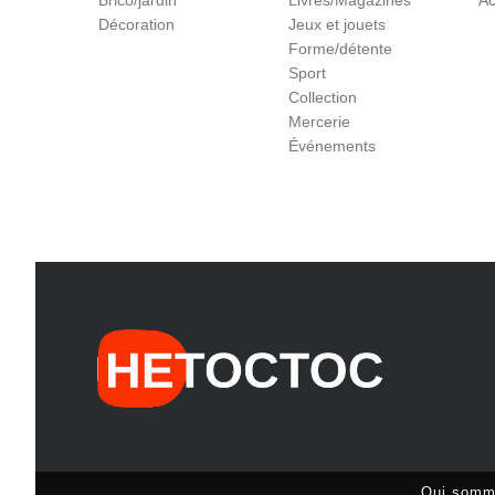
Brico/jardin
Livres/Magazines
Ac
Décoration
Jeux et jouets
Forme/détente
Sport
Collection
Mercerie
Événements
Qui somm