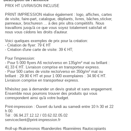
PRIX HT LIVRAISON INCLUSE
PRINT IMPRESSION réalise également : logo, affiches, cartes
de visite, faire-part, catalogue, dépliants, livres, bâches,sticker,
panneaux, brochuresn ... à des prix ultra compétitifs. Nous
travaillons jusqu'à ce que vous soyez totalement satisfait et
nous vous cédons les droits d'auteur.
Voici quelques exemples de prix pour la création:
- Création de flyer: 79 € HT
- Création d'une carte de visite: 39 € HT;
Pour l'impression:
- Pour 5 000 flyers A6 recto/verso en 135g/m² mat ou brillant :
41.33 € HT. Livraison comprise en transporteur express.
- Pour 500 cartes de visite recto/verso en 350g/m² mat ou
brillant : 29.90 € HT et pour 1 000 exemplaires : 34.90 € HT.
Livraison comprise en transporteur express.
N'hésitez pas à demander un devis gratuit et sans engagement.
Ensemble nous pourrons trouver des produits qui vous
correspondent ainsi qu'à votre budget.
Print-impression : Ouvert du lundi au samedi entre 10 h 30 et 22
h 00.
Tél : 06.94.27.12.12 / 03.62.02.05.02
serviceclient@print-impression.fr
#roll-up #kakemonos #banderoles #bannières #autocopiants