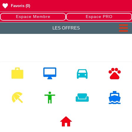
Favoris
(0)
Espace Membre
Espace PRO
LES OFFRES
EMPLOI
MULTIMEDIA
VEHICULES
ANIMAUX
LOISIRS
MODE
HABITAT
NAUTISME
IMMOBILIERS