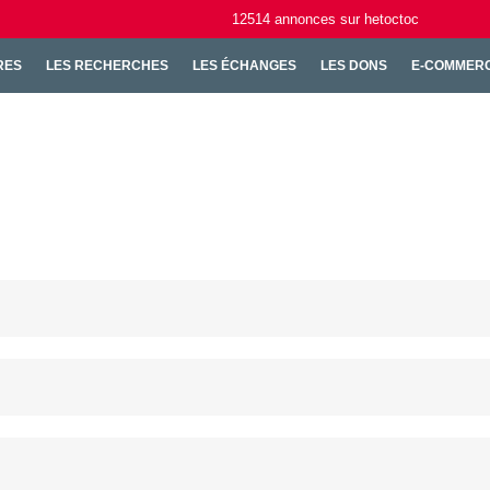
12514
annonces
sur hetoctoc
RES
LES RECHERCHES
LES ÉCHANGES
LES DONS
E-COMMER