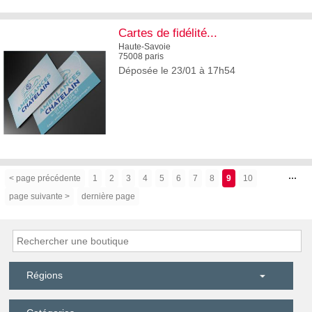
3
Cartes de fidélité...
Haute-Savoie
75008 paris
Déposée le 23/01 à 17h54
3
...
< page précédente
1
2
3
4
5
6
7
8
9
10
page suivante >
dernière page