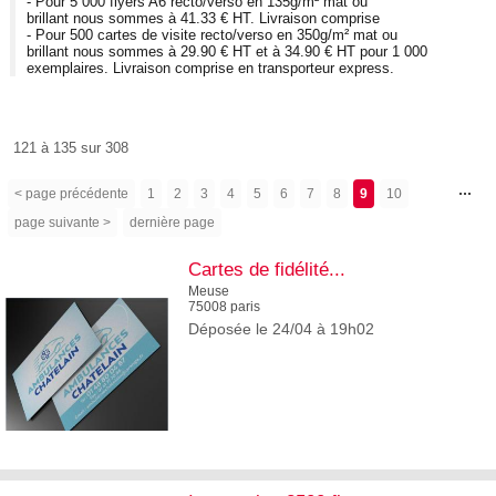
- Pour 5 000 flyers A6 recto/verso en 135g/m² mat ou
brillant nous sommes à 41.33 € HT. Livraison comprise
- Pour 500 cartes de visite recto/verso en 350g/m² mat ou
brillant nous sommes à 29.90 € HT et à 34.90 € HT pour 1 000
exemplaires. Livraison comprise en transporteur express.
121 à 135 sur 308
...
< page précédente
1
2
3
4
5
6
7
8
9
10
page suivante >
dernière page
Cartes de fidélité...
Meuse
75008 paris
Déposée le 24/04 à 19h02
3