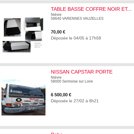
TABLE BASSE COFFRE NOIR ET...
Nièvre
58640 VARENNES VAUZELLES
70,00 €
Déposée le 04/05 à 17h58
4
NISSAN CAPSTAR PORTE
VOITURE ...
Nièvre
58000 Sermoise sur Loire
6 500,00 €
Déposée le 27/02 à 8h21
5