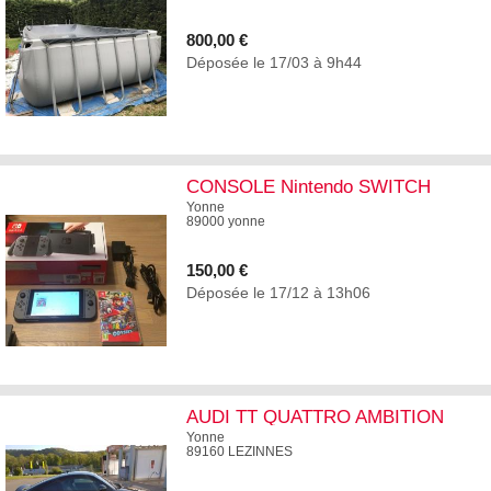
800,00 €
Déposée le 17/03 à 9h44
3
CONSOLE Nintendo SWITCH
avec...
Yonne
89000 yonne
150,00 €
Déposée le 17/12 à 13h06
1
AUDI TT QUATTRO AMBITION
LUXE
Yonne
89160 LEZINNES