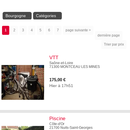
Bourgogne
Catégories
1
2
3
4
5
6
7
page suivante >
dernière page
Trier par prix
VTT
Saône-et-Loire
71300 MONTCEAU LES MINES
175,00 €
Hier à 17h51
1
Piscine
Côte-d'Or
21700 Nuits-Saint-Georges