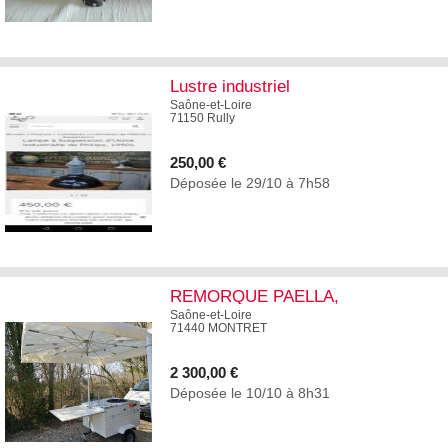
4
Lustre industriel
Saône-et-Loire
71150 Rully
250,00 €
Déposée le 29/10 à 7h58
3
REMORQUE PAELLA,
COUSCOUS...
Saône-et-Loire
71440 MONTRET
2 300,00 €
Déposée le 10/10 à 8h31