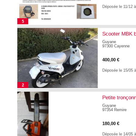
Déposée le 11/12 
5
Scooter MBK bo
Guyane
97300 Cayenne
400,00 €
Déposée le 15/05 
2
Petite tronçon
Guyane
97354 Remire
180,00 €
Déposée le 14/05 