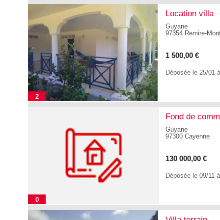
Location villa
Guyane
97354 Remire-Montj
1 500,00 €
Déposée le 25/01 
2
Fond de comm
Guyane
97300 Cayenne
130 000,00 €
Déposée le 09/11 
0
Villa terrain