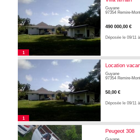
Guyane
97354 Remire-Mont
490 000,00 €
Déposée le 09/11 
1
Location vaca
Guyane
97354 Remire-Mont
50,00 €
Déposée le 09/11 
1
Peugeot 308
Guyane