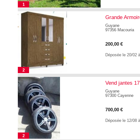
1
Grande Armoir
Guyane
97356 Macouria
200,00 €
Déposée le 20/02 
2
Vend jantes 1
Guyane
97300 Cayenne
700,00 €
Déposée le 12/08 
2