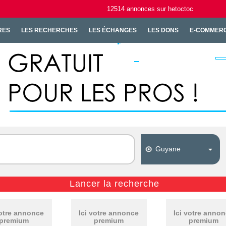
12514
annonces
sur hetoctoc
RES
LES RECHERCHES
LES ÉCHANGES
LES DONS
E-COMMER
votre annonce
Ici votre annonce
Ici votre anno
premium
premium
premium