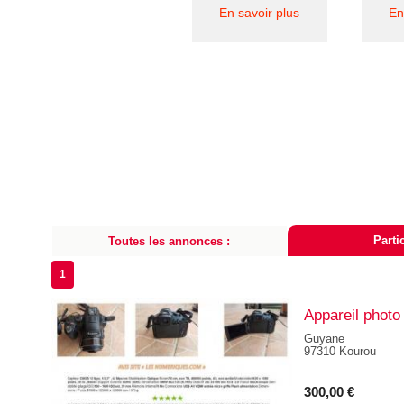
En savoir plus
En
Partic
Toutes les annonces :
1
Appareil phot
Guyane
97310 Kourou
300,00 €