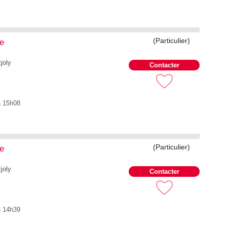
(Particulier)
me
joly
Contacter
à 15h08
(Particulier)
me
joly
Contacter
à 14h39