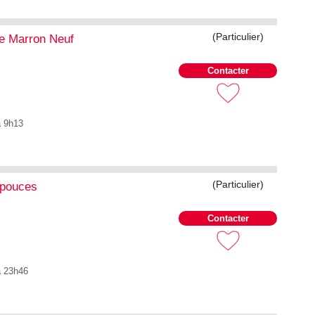
(Particulier)
e Marron Neuf
Contacter
à 9h13
(Particulier)
7pouces
Contacter
à 23h46