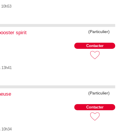
à 10h53
(Particulier)
oster spirit
Contacter
à 13h41
(Particulier)
neuse
Contacter
à 10h34