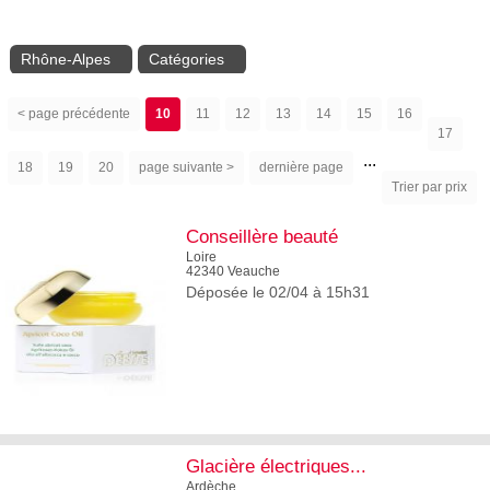
Rhône-Alpes
Catégories
< page précédente
10
11
12
13
14
15
16
17
...
18
19
20
page suivante >
dernière page
Trier par prix
Conseillère beauté
Loire
42340 Veauche
Déposée le 02/04 à 15h31
2
Glacière électriques...
Ardèche