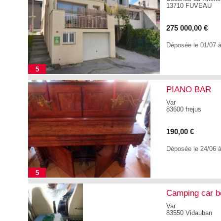
13710 FUVEAU
275 000,00 €
Déposée le 01/07 
5
PIANO BAR
Var
83600 frejus
190,00 €
Déposée le 24/06 
5
Camping car b
Var
83550 Vidauban