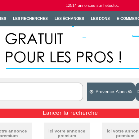
12514
annonces
sur hetoctoc
RES
LES RECHERCHES
LES ÉCHANGES
LES DONS
E-COMMER
votre annonce
Ici votre annonce
Ici votre anno
premium
premium
premium