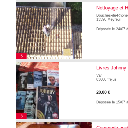
Nettoyage et H
Bouches-du-Rhône
13590 Meyreuil
Déposée le 24/07 
5
Livres Johnn
Var
83600 frejus
20,00 €
Déposée le 15/07 
3
Commode anci