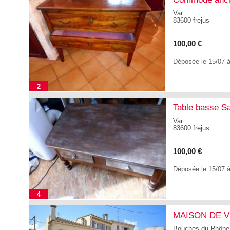
Var
83600 frejus
100,00 €
Déposée le 15/07 
2
Table basse S
Var
83600 frejus
100,00 €
Déposée le 15/07 
4
MAISON DE VI
Bouches-du-Rhône