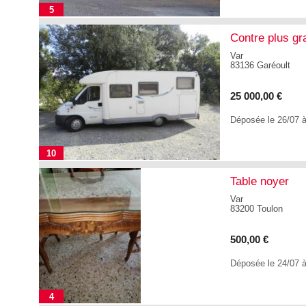
5
Contre plus gr
Var
83136 Garéoult
25 000,00 €
Déposée le 26/07 
10
Table noyer
Var
83200 Toulon
500,00 €
Déposée le 24/07 
4