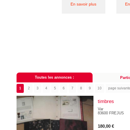
En savoir plus
En
Toutes les annonces :
Partic
1
2
3
4
5
6
7
8
9
10
page suivant
timbres
Var
83600 FREJUS
180,00 €