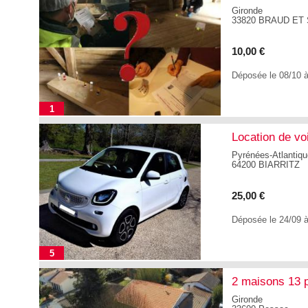
Gironde
33820 BRAUD ET 
10,00 €
Déposée le 08/10 
1
Location de voi
Pyrénées-Atlantiq
64200 BIARRITZ
25,00 €
Déposée le 24/09 
5
2 maisons 13 
Gironde