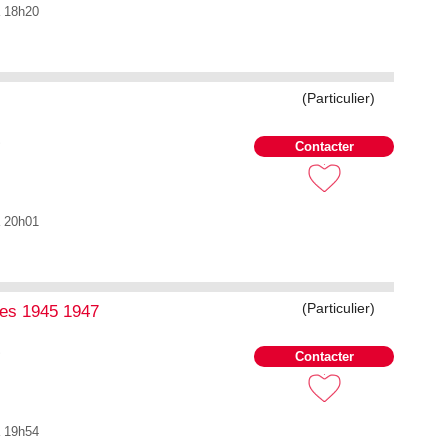
à 18h20
(Particulier)
S
Contacter
à 20h01
(Particulier)
es 1945 1947
S
Contacter
à 19h54