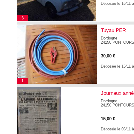
Déposée le 16/11 
3
Tuyau PER
Dordogne
24150 PONTOUR
30,00 €
Déposée le 15/11 
1
Journaux anné
Dordogne
24150 PONTOUR
15,00 €
Déposée le 06/11 