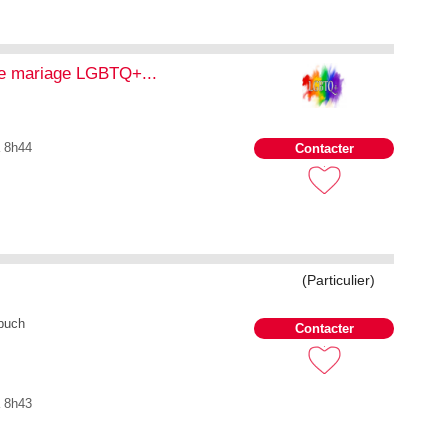
e mariage LGBTQ+...
à 8h44
Contacter
(Particulier)
 buch
Contacter
à 8h43