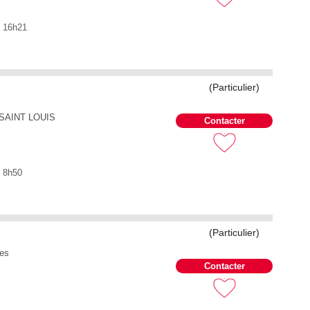
à 16h21
(Particulier)
SAINT LOUIS
Contacter
à 8h50
(Particulier)
ues
Contacter