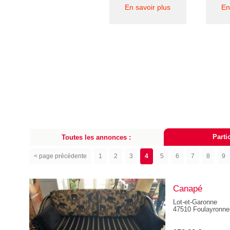
En savoir plus
En
Partic
Toutes les annonces :
< page précédente
1
2
3
4
5
6
7
8
9
Canapé
Lot-et-Garonne
47510 Foulayronne