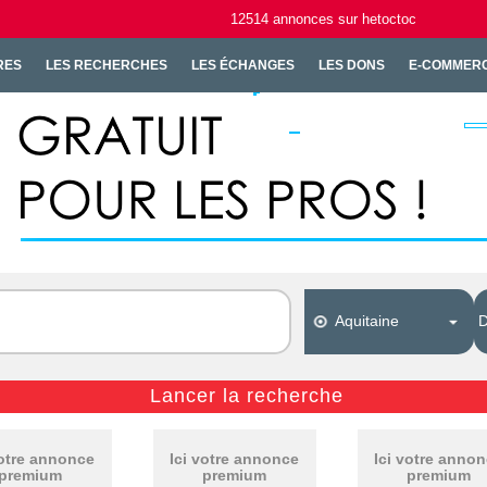
12514
annonces
sur hetoctoc
RES
LES RECHERCHES
LES ÉCHANGES
LES DONS
E-COMMER
votre annonce
Ici votre annonce
Ici votre anno
premium
premium
premium