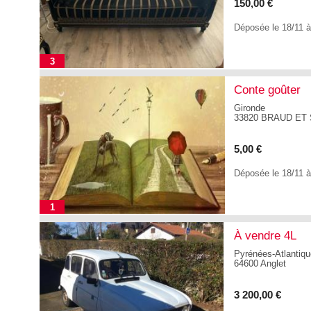
150,00 €
Déposée le 18/11 
3
Conte goûter
Gironde
33820 BRAUD ET 
5,00 €
Déposée le 18/11 
1
À vendre 4L
Pyrénées-Atlantiq
64600 Anglet
3 200,00 €