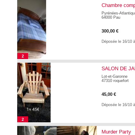
Chambre comp
Pyrénées-Atlantiq
64000 Pau
300,00 €
Déposée le 16/10 
2
SALON DE J
Lot-et-Garonne
47310 roquefort
45,00 €
Déposée le 16/10 
2
Murder Party