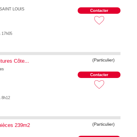
SAINT LOUIS
Contacter
à 17h05
(Particulier)
tures Côte...
ues
Contacter
à 8h12
(Particulier)
pièces 239m2