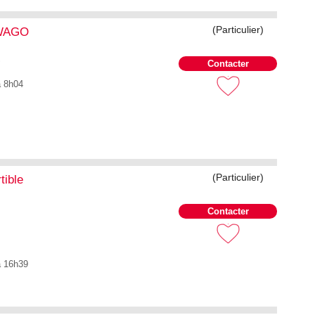
(Particulier)
 WAGO
S
Contacter
à 8h04
(Particulier)
tible
Contacter
à 16h39