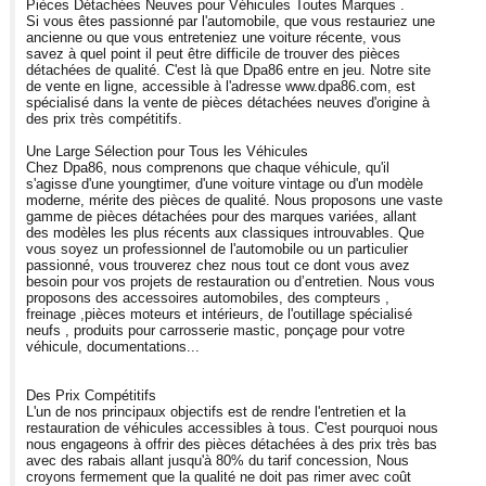
Pièces Détachées Neuves pour Véhicules Toutes Marques .
Si vous êtes passionné par l'automobile, que vous restauriez une
ancienne ou que vous entreteniez une voiture récente, vous
savez à quel point il peut être difficile de trouver des pièces
détachées de qualité. C'est là que Dpa86 entre en jeu. Notre site
de vente en ligne, accessible à l'adresse www.dpa86.com, est
spécialisé dans la vente de pièces détachées neuves d'origine à
des prix très compétitifs.
Une Large Sélection pour Tous les Véhicules
Chez Dpa86, nous comprenons que chaque véhicule, qu'il
s'agisse d'une youngtimer, d'une voiture vintage ou d'un modèle
moderne, mérite des pièces de qualité. Nous proposons une vaste
gamme de pièces détachées pour des marques variées, allant
des modèles les plus récents aux classiques introuvables. Que
vous soyez un professionnel de l'automobile ou un particulier
passionné, vous trouverez chez nous tout ce dont vous avez
besoin pour vos projets de restauration ou d’entretien. Nous vous
proposons des accessoires automobiles, des compteurs ,
freinage ,pièces moteurs et intérieurs, de l'outillage spécialisé
neufs , produits pour carrosserie mastic, ponçage pour votre
véhicule, documentations...
Des Prix Compétitifs
L'un de nos principaux objectifs est de rendre l'entretien et la
restauration de véhicules accessibles à tous. C'est pourquoi nous
nous engageons à offrir des pièces détachées à des prix très bas
avec des rabais allant jusqu'à 80% du tarif concession, Nous
croyons fermement que la qualité ne doit pas rimer avec coût